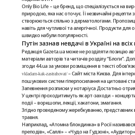
Only Bio Life – це бренд, що спеціалізується на ви
природою, яка нас оточує. Її незвичайні рецепти з
створюються спільно з дерматологами. Пропозиці
навіть для чутливої ​​та алергічної. Продукти для 
швидко набули популярності.
Путін зазнав невдачі в Україні на всі
Редакція Gazeta.ua може не розділяти позицію авт
матеріали авторів та читачів розділу “Блоги”. Д
згоди 44.ua за умови розміщення в тексті обов’яз
– Сайт міста Києва. Для інте
vkladam-kak-zastrahovat/
пошукових систем гіперпосилання на цитовані стат
Запевнення розписки у нотаріуса Достатньо отрим
У центрі проходитимуть як арт-заходи – концерти, 
події – воркшопи, лекції, хакатони, змагання.
Згідно проведеному жеребкуванню, представник від
травня.
Наприклад, «Атомна блондинка» в Росії називавс
преподів», «Саллі» – «Чудо на Гудзоні», «Аудитор» 