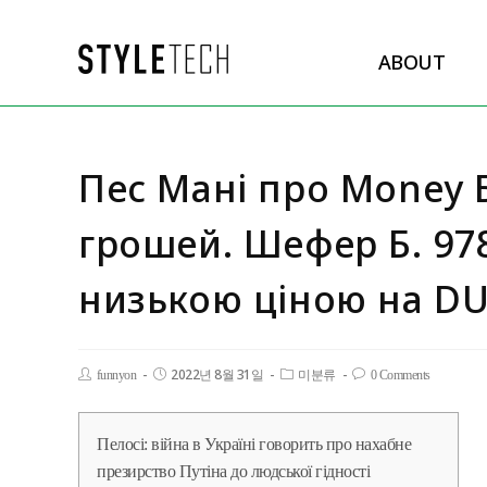
ABOUT
Пес Мані про Money 
грошей. Шефер Б. 97
низькою ціною на D
2022년 8월 31일
funnyon
미분류
0 Comments
Пелосі: війна в Україні говорить про нахабне
презирство Путіна до людської гідності