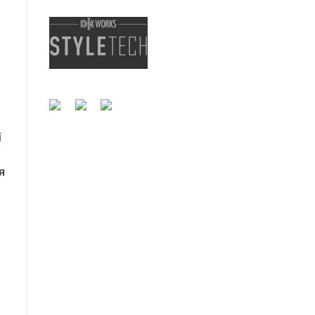
ї
|
개인정보처리방침
이메일 무단수집거부
я
서울특별시 강남구 영동대로85길 34, 6F 대표전화 :
02-555-3477
Copyright @ StyleTech. All Right Reserved.