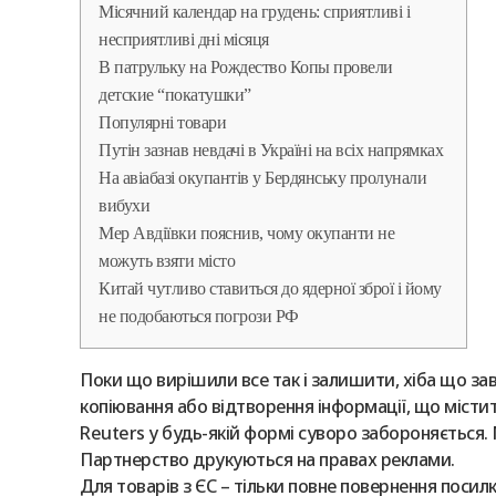
Місячний календар на грудень: сприятливі і
несприятливі дні місяця
В патрульку на Рождество Копы провели
детские “покатушки”
Популярні товари
Путін зазнав невдачі в Україні на всіх напрямках
На авіабазі окупантів у Бердянську пролунали
вибухи
Мер Авдіївки пояснив, чому окупанти не
можуть взяти місто
Китай чутливо ставиться до ядерної зброї і йому
не подобаються погрози РФ
Поки що вирішили все так і залишити, хіба що за
копiювання або вiдтворення iнформацiї, що мiстит
Reuters у будь-якiй формi суворо забороняється.
Партнерство друкуються на правах реклами.
Для товарів з ЄС – тільки повне повернення посил