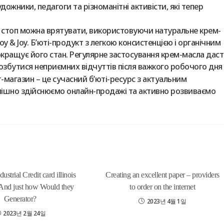
ожники, педагоги та різноманітні активісти, які тепер
ру стоп можна врятувати, використовуючи натуральне крем-
oy & Joy. Б’юті-продукт з легкою консистенцією і органічним
кращує його стан. Регулярне застосування крем-масла даст
збутися неприємних відчуттів після важкого робочого дня 
т-магазин – це сучасний б’юті-ресурс з актуальним
пішно здійснюємо онлайн-продажі та активно розвиваємо
ustrial Credit card illinois
Creating an excellent paper – providers
k And just how Would they
to order on the internet
Generator?
2023년 4월 1일
2023년 2월 24일