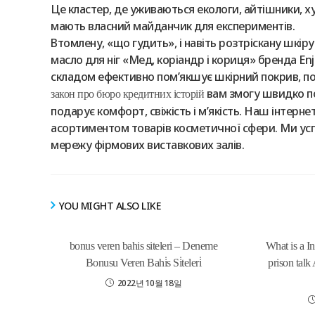
Це кластер, де уживаються екологи, айтішники, худ
мають власний майданчик для експериментів.
Втомлену, «що гудить», і навіть розтріскану шкі
масло для ніг «Мед, коріандр і кориця» бренда Enj
складом ефективно пом’якшує шкірний покрив, по
вам змогу швидко по
закон про бюро кредитних історій
подарує комфорт, свіжість і м’якість. Наш інтерне
асортиментом товарів косметичної сфери. Ми ус
мережу фірмових виставкових залів.
YOU MIGHT ALSO LIKE
bonus veren bahis siteleri – Deneme
What is a Ind
Bonusu Veren Bahi̇s Si̇teleri̇
prison tal
2022년 10월 18일