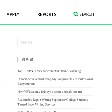
APPLY
REPORTS
SEARCH
최근 글
Top 10 VPN Service for Protected Online Searching
Unlock Achievement using MyAssignmentHelp Professional
Essay Authors
How VPN security helps you secure and safe internet
Reasonable Report Writing Support for College Students –
Trusted Paper Writing Services