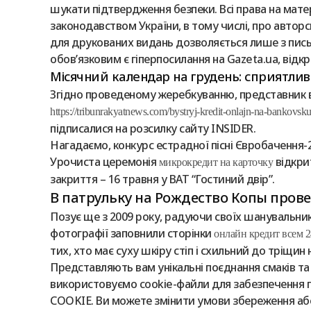
шукати підтвердження безпеки. Всі права на матері
законодавством України, в тому числі, про авторс
для друкованих видань дозволяється лише з письм
обов’язковим є гiперпосилання на Gazeta.ua, від
Місячний календар на грудень: сприятливі 
Згідно проведеному жеребкуванню, представник ві
https://tribunrakyatnews.com/bystryj-kredit-onlajn-na-bankovsku
підписалися на розсилку сайту INSIDER.
Нагадаємо, конкурс естрадної пісні Євробачення-20
Урочиста церемонія
відкри
микрокредит на карточку
закриття – 16 травня у ВАТ “Гостиний двір”.
В патрульку на Рождество Копы прове
Позує ще з 2009 року, радуючи своїх шанувальникі
фотографії заповнили сторінки
онлайн кредит всем 2
тих, хто має суху шкіру стіп і схильний до тріщин н
Представляють вам унікальні поєднання смаків та
використовуємо cookie-файли для забезпечення
COOKIE. Ви можете змінити умови збереження або 