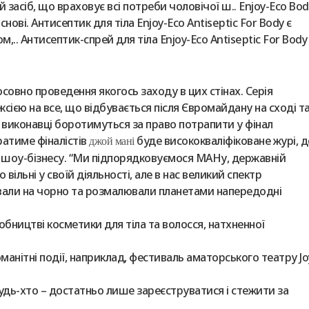
 засіб, що враховує всі потреби чоловічої ш.. Enjoy-Eco Bod
нові. Антисептик для тіла Enjoy-Eco Antiseptic For Body є
.. Антисептик-спрей для тіла Enjoy-Eco Antiseptic For Body
совно проведення якогось заходу в цих стінах. Серія
ексією на все, що відбувається після Євромайдану на сході т
ці виконавці боротимуться за право потрапити у фінал
ратиме фіналістів
буде висококваліфіковане журі, д
джой мані
о шоу-бізнесу. “Ми підпорядковуємося МАНу, державній
вільні у своїй діяльності, але в нас великий спектр
вали на чорно та розмалювали планетами напередодні
робництві косметики для тіла та волосся, натхненної
манітні події, наприклад, фестиваль аматорського театру Jo
удь-хто – достатньо лише зареєструватися і стежити за