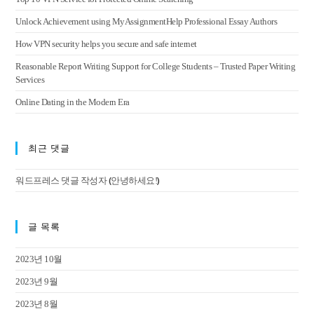
Unlock Achievement using MyAssignmentHelp Professional Essay Authors
How VPN security helps you secure and safe internet
Reasonable Report Writing Support for College Students – Trusted Paper Writing
Services
Online Dating in the Modern Era
최근 댓글
(
)
워드프레스 댓글 작성자
안녕하세요!
글 목록
2023년 10월
2023년 9월
2023년 8월