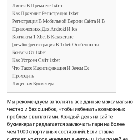
Линия В Прематче 1хбет
Как Проходит Регистрация 1xbet
Регистрация В Мобильной Версии Сайта И В
Приложениях Для Android И Ios
Контакты 1 Xbet В Казахстане
[newline]регистрация В 1xbet: Особенности
Бонусы От 1xbet
Как Устроен Сайт 1xbet
Что Такое Идентификация И Зачем Ее
Проходить
Лицензия Букмекера
Мы рекомендуем заполнять все данные максимально
честно и без ошибок, чтобы избежать возможных
проблем с выплатами. Каждый день на сайте
букмекера предлагается заключать пари на более
чем 1000 спортивных состязаний. Если ставка
сыграет, контора увеличит выигрыш
по ней на
1xbet