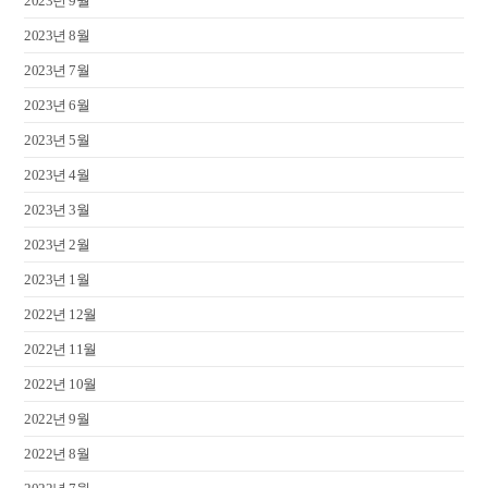
2023년 9월
2023년 8월
2023년 7월
2023년 6월
2023년 5월
2023년 4월
2023년 3월
2023년 2월
2023년 1월
2022년 12월
2022년 11월
2022년 10월
2022년 9월
2022년 8월