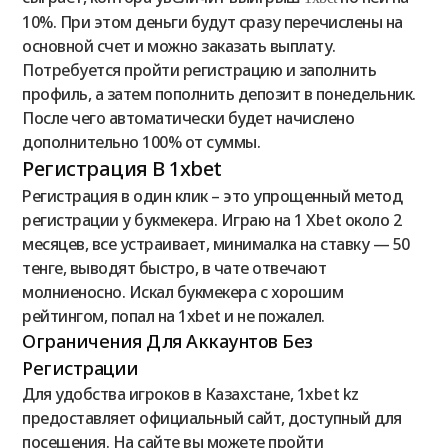
10%. При этом деньги будут сразу перечислены на
основной счет и можно заказать выплату.
Потребуется пройти регистрацию и заполнить
профиль, а затем пополнить депозит в понедельник.
После чего автоматически будет начислено
дополнительно 100% от суммы.
Регистрация В 1xbet
Регистрация в один клик – это упрощенный метод
регистрации у букмекера. Играю на 1 Xbet около 2
месяцев, все устраивает, минималка на ставку — 50
тенге, выводят быстро, в чате отвечают
молниеносно. Искал букмекера с хорошим
рейтингом, попал на 1xbet и не пожалел.
Ограничения Для Аккаунтов Без
Регистрации
Для удобства игроков в Казахстане, 1xbet kz
предоставляет официальный сайт, доступный для
посещения. На сайте вы можете пройти