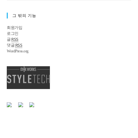
그 밖의 기능
회원가입
로그인
RSS
글
RSS
댓글
WordPress.org
|
개인정보처리방침
이메일 무단수집거부
서울특별시 강남구 영동대로85길 34, 6F 대표전화 : 02-555-3477