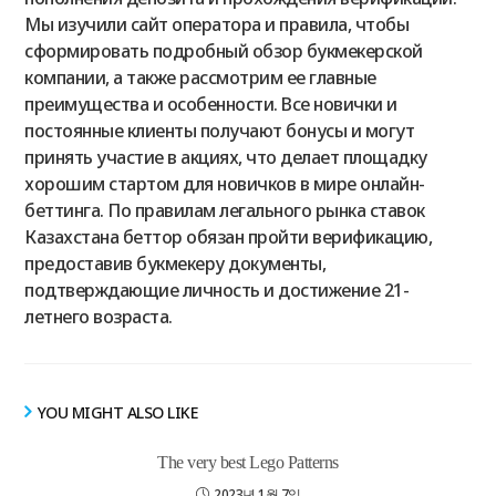
Мы изучили сайт оператора и правила, чтобы
сформировать подробный обзор букмекерской
компании, а также рассмотрим ее главные
преимущества и особенности. Все новички и
постоянные клиенты получают бонусы и могут
принять участие в акциях, что делает площадку
хорошим стартом для новичков в мире онлайн-
беттинга. По правилам легального рынка ставок
Казахстана беттор обязан пройти верификацию,
предоставив букмекеру документы,
подтверждающие личность и достижение 21-
летнего возраста.
YOU MIGHT ALSO LIKE
The very best Lego Patterns
2023년 1월 7일