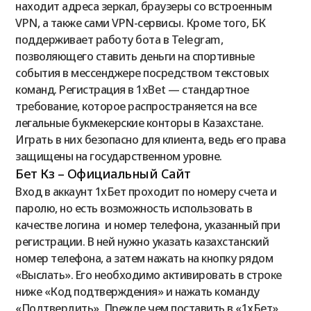
находит адреса зеркал, браузеры со встроенным
VPN, а также сами VPN-сервисы. Кроме того, БК
поддерживает работу бота в Telegram,
позволяющего ставить деньги на спортивные
события в мессенджере посредством текстовых
команд. Регистрация в 1xBet — стандартное
требование, которое распространяется на все
легальные букмекерские конторы в Казахстане.
Играть в них безопасно для клиента, ведь его права
защищены на государственном уровне.
Бет Кз – Официальный Сайт
Вход в аккаунт 1хБет проходит по номеру счета и
паролю, но есть возможность использовать в
качестве логина и номер телефона, указанный при
регистрации. В ней нужно указать казахстанский
номер телефона, а затем нажать на кнопку рядом
«Выслать». Его необходимо активировать в строке
ниже «Код подтверждения» и нажать команду
«Подтвердить». Прежде чем поставить в «1хБет»,