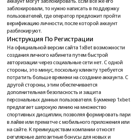
аккаунт могут заблокировать. Если все же его
заблокировали, то нужно написать в поддержку
пользователей, где оператор предложит пройти
верификацию личности, после которой аккаунт
разблокируют.
Инструкция По Регистрации
На официальной версии сайта 1xBet возможности
создания личного кабинета путем быстрой
авторизации через социальные сети нет. С одной
стороны, это минус, поскольку клиенту требуется
потратить больше времени на создание аккаунта. С
другой стороны, этим обеспечивается
дополнительная безопасность и защита
персональных данных пользователя. Букмекер 1xbet
предлагает широкую линию на множество
спортивных дисциплин, позволяя формировать пари
в лайве или прематче с мобильного приложения или
на сайте. К преимуществам компании относят
регулярные депозитные бонусы для новых и