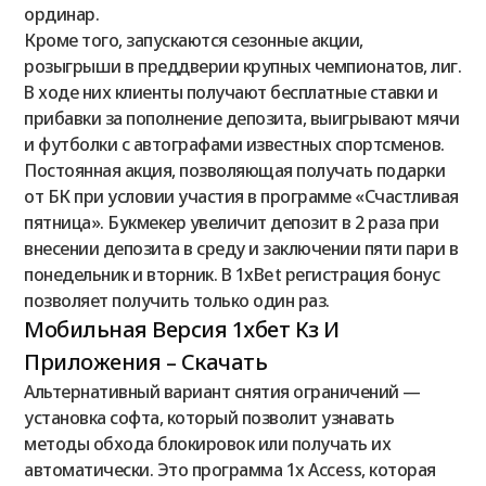
ординар.
Кроме того, запускаются сезонные акции,
розыгрыши в преддверии крупных чемпионатов, лиг.
В ходе них клиенты получают бесплатные ставки и
прибавки за пополнение депозита, выигрывают мячи
и футболки с автографами известных спортсменов.
Постоянная акция, позволяющая получать подарки
от БК при условии участия в программе «Счастливая
пятница». Букмекер увеличит депозит в 2 раза при
внесении депозита в среду и заключении пяти пари в
понедельник и вторник. В 1xBet регистрация бонус
позволяет получить только один раз.
Мобильная Версия 1хбет Кз И
Приложения – Скачать
Альтернативный вариант снятия ограничений —
установка софта, который позволит узнавать
методы обхода блокировок или получать их
автоматически. Это программа 1x Access, которая