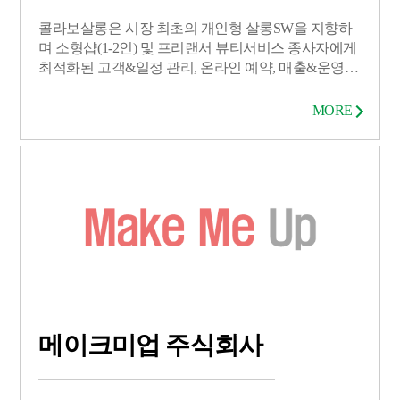
콜라보살롱은 시장 최초의 개인형 살롱SW을 지향하
며 소형샵(1-2인) 및 프리랜서 뷰티서비스 종사자에게
최적화된 고객&일정 관리, 온라인 예약, 매출&운영
관리를 모바일앱으로 통합 제공하여, 런칭한지 2년 동
안 업계 최고 수준의 가입자 증가율 (누적 샵: 50,907개/
MORE
글로벌 /7월 말 기준)을 보이고 있는 모바일 고객 관리
앱이다. 주요 기능: 모바일 고객관리 통합 기능 (일정,
계산, 매출, 정산, 고객, 예약, 통계, 메모) 소비자층: 국
내외 뷰티서비스업 종사자 (헤어샵, 바버샵, 네일샵,
피부샵, 메이크업샵, 미용문신(반영구)샵, 속눈썹샵,
아트타투샵, 헤나타투샵, 왁싱샵, 마사지샵, 애견미용
샵 등)
메이크미업 주식회사