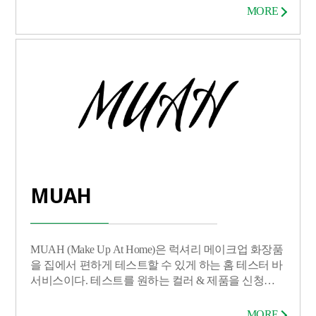
인방송)와 G마켓(오픈마켓)을 결합한 형태의 초대형
MORE
플랫폼이다. 오프라인 매장의 소상공인들도 간편하게
Live로 상품 판매가 가능하여 언택트 문화 확산 시기
에 오프라인 매장 활성화 및 지역 상인들의 온라인 판
로 확대가 가능하다. - Live 영상을 보면서 바로 상품
선택/구매가 한 화면에서 이루어지는 편리성 - 핸드폰
만 있으면 3단계로 끝나는 간단한 쇼핑 방송 개설 - 채
팅,퀴즈,배너,매진 등 다양한 쇼핑 방송 관련 기능 적용
- 웹 기반 구현으로 앱설치가 불필요하여 url 링크만으
로도 live 방송 참여가 가능하고, PC/안드로이드/iOS를
가리지 않는 확장성 보유
MUAH
MUAH (Make Up At Home)은 럭셔리 메이크업 화장품
을 집에서 편하게 테스트할 수 있게 하는 홈 테스터 바
서비스이다. 테스트를 원하는 컬러 & 제품을 신청하
면 4~5회 사용할 수 있는 소용량 테스터 키트가 배송
되고, 고객들은 위생적으로 여러 제품을 비교하면서
MORE